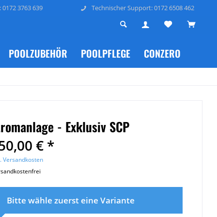
: 0172 3763 639
Technischer Support: 0172 6508 462
POOLZUBEHÖR
POOLPFLEGE
CONZERO
romanlage - Exklusiv SCP
50,00 € *
l. Versandkosten
sandkostenfrei
Bitte wähle zuerst eine Variante