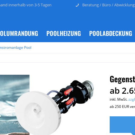
sand innerhalb von 3-5 Tagen
Beratung / Büro / Abwicklung
OLUMRANDUNG
POOLHEIZUNG
POOLABDECKUNG
nstromanlage Pool
Gegenst
ab 2.6
inkl. MwSt.
zzg
ab 250 EUR ver