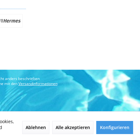
ht anders beschrieben
che mit den
Versandinformationen
ookies,
Ablehnen
Alle akzeptieren
Konfigurieren
d