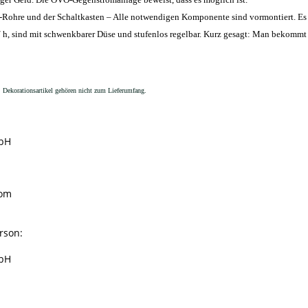
ohre und der Schaltkasten – Alle notwendigen Komponente sind vormontiert. Es 
/ h, sind mit schwenkbarer Düse und stufenlos regelbar. Kurz gesagt: Man bekommt 
 Dekorationsartikel gehören nicht zum Lieferumfang.
bH
n
com
rson:
bH
n