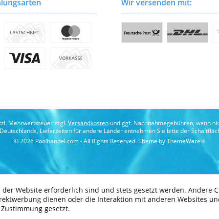
lungsarten
Wir versenden mit:
etzl. Mehrwertsteuer zzgl.
Versandkosten
und ggf. Nachnahmegebühren, wenn nic
b Deutschlands, Lieferzeiten für andere Länder entnehmen Sie bitte der Schaltflä
© 2026 Poolhandel.com - All Rights Reserved. Theme by
ThemeWare®
 der Website erforderlich sind und stets gesetzt werden. Andere C
irektwerbung dienen oder die Interaktion mit anderen Websites un
r Zustimmung gesetzt.