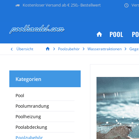
Kostenloser Versand ab € 250,- Bestellwert
Ver
POOL
PO
Übersicht
Poolzubehör
Wasserattraktionen
Gege
Kategorien
Pool
Poolumrandung
Poolheizung
Poolabdeckung
Poolzubehör