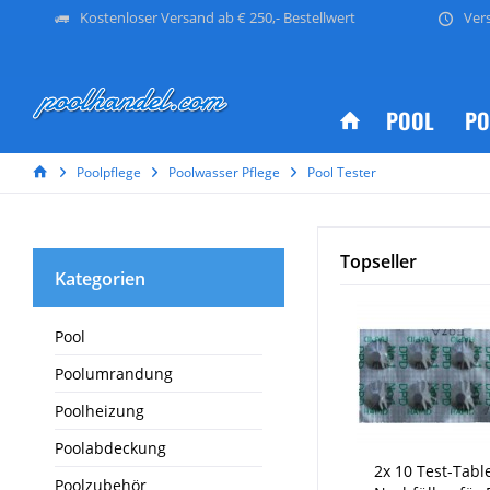
Kostenloser Versand ab € 250,- Bestellwert
Ver
POOL
PO
Poolpflege
Poolwasser Pflege
Pool Tester
Topseller
Kategorien
Pool
Poolumrandung
Poolheizung
Poolabdeckung
2x 10 Test-Tabl
Poolzubehör