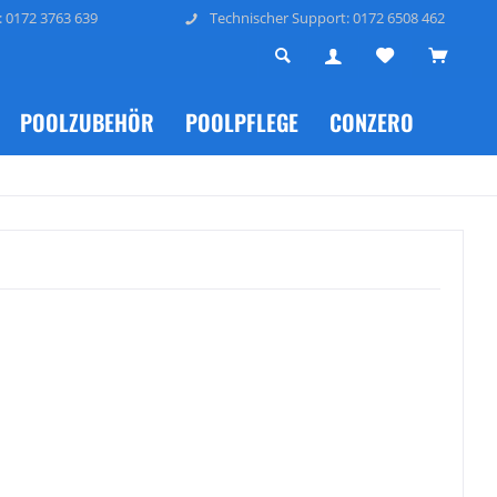
: 0172 3763 639
Technischer Support: 0172 6508 462
POOLZUBEHÖR
POOLPFLEGE
CONZERO