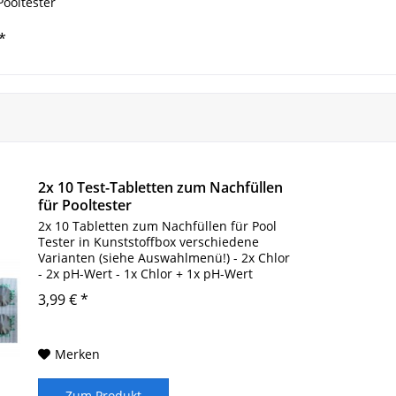
Pooltester
*
2x 10 Test-Tabletten zum Nachfüllen
für Pooltester
2x 10 Tabletten zum Nachfüllen für Pool
Tester in Kunststoffbox verschiedene
Varianten (siehe Auswahlmenü!) - 2x Chlor
- 2x pH-Wert - 1x Chlor + 1x pH-Wert
Lieferumfang: 2 Streifen mit 10 Tabletten
3,99 € *
Vor jeder weiteren Wasserbehandlung...
Merken
Zum Produkt