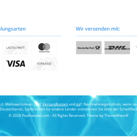
lungsarten
Wir versenden mit:
etzl. Mehrwertsteuer zzgl.
Versandkosten
und ggf. Nachnahmegebühren, wenn nic
b Deutschlands, Lieferzeiten für andere Länder entnehmen Sie bitte der Schaltflä
© 2026 Poolhandel.com - All Rights Reserved. Theme by
ThemeWare®