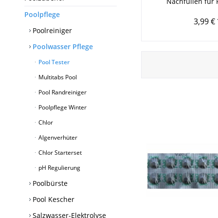
Nachfüllen für 
Poolpflege
3,99 € 
Poolreiniger
Poolwasser Pflege
Pool Tester
Multitabs Pool
Pool Randreiniger
Poolpflege Winter
Chlor
Algenverhüter
Chlor Starterset
pH Regulierung
Poolbürste
Pool Kescher
Salzwasser-Elektrolyse