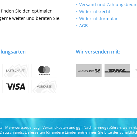
Versand und Zahlungsbedi
 finden Sie den optimalen
Widerrufsrecht
gerne weiter und beraten Sie,
Widerrufsformular
AGB
lungsarten
Wir versenden mit:
etzl. Mehrwertsteuer zzgl.
Versandkosten
und ggf. Nachnahmegebühren, wenn nic
b Deutschlands, Lieferzeiten für andere Länder entnehmen Sie bitte der Schaltflä