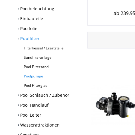
Poolbeleuchtung
ab 239,95
Einbauteile
Poolfolie
Poolfilter
Filterkessel / Ersatzteile
Sandfilteranlage
Pool Filtersand
Poolpumpe
Pool Filterglas
Pool Schlauch / Zubehör
Pool Handlauf
Pool Leiter
Wasserattraktionen
Sonstiges