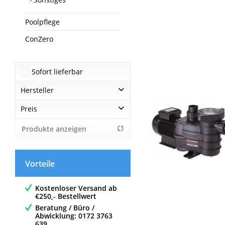
Poolpflege
ConZero
Sofort lieferbar
Hersteller
Preis
BWT
SCP Germany
Produkte anzeigen
von
239,95 €
bis
799,00 €
Vorteile
Kostenloser Versand ab
€250,- Bestellwert
Beratung / Büro /
Abwicklung: 0172 3763
639