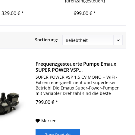
(drehzahlgesteuert)
 329,00 € *
699,00 € *
Sortierung:
Frequenzgesteuerte Pumpe Emaux
SUPER POWER VSP...
SUPER POWER VSP 1.5 CV MONO + WIFI -
Extrem energieeffizient und superleiser
Betrieb! Die Emaux Super-Power-Pumpen
mit variabler Drehzahl sind die beste
Lösung, um Energie zu sparen, die
799,00 € *
Effizienz zu erhöhen und die
Wartungskosten zu...
Merken
Zum Produkt