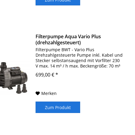
Filterpumpe Aqua Vario Plus
(drehzahlgesteuert)
Filterpumpe BWT - Vario Plus
Drehzahlgesteuerte Pumpe inkl. Kabel und
Stecker selbstansaugend mit Vorfilter 230
V max. 14 m³ / h max. Beckengröße: 70 m³
Anschlüsse: 2x Ø 50 mm; 2x Ø 38/ 32 mm
699,00 € *
P1 0,07-065 / P2 0,03-0,45 kW Hinweis zu
den...
Merken
Zum Produkt