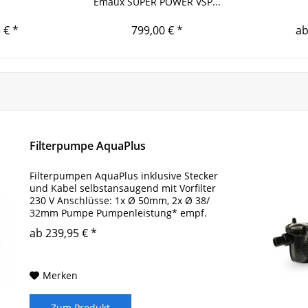
Emaux SUPER POWER VSP...
 € *
799,00 € *
ab
Filterpumpe AquaPlus
Filterpumpen AquaPlus inklusive Stecker
und Kabel selbstansaugend mit Vorfilter
230 V Anschlüsse: 1x Ø 50mm, 2x Ø 38/
32mm Pumpe Pumpenleistung* empf.
max. Beckengröße Aquaplus 4 4 m³/h 20m³
ab 239,95 € *
Aquaplus 6 6 m³/h 30m³ Aquaplus 8 8
m³/h 40m³...
Merken
Zum Produkt