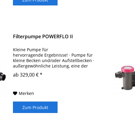
Filterpumpe POWERFLO II
Kleine Pumpe für
hervorragende Ergebnisse! · Pumpe für
kleine Becken und/oder Aufstellbecken ·
außergewöhnliche Leistung, eine der
besten in ihrer Kategorie · 1,1 Liter
ab 329,00 € *
Vorfilterkorb · empfohlen für
Schwimmbecken von bis zu 100 m3* *...
Merken
Zum Produkt