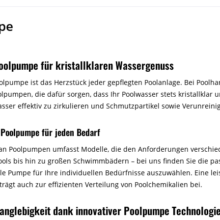
pe
Poolpumpe für kristallklaren Wassergenuss
oolpumpe ist das Herzstück jeder gepflegten Poolanlage. Bei Poolha
lpumpen, die dafür sorgen, dass Ihr Poolwasser stets kristallklar
asser effektiv zu zirkulieren und Schmutzpartikel sowie Verunrein
 Poolpumpe für jeden Bedarf
an Poolpumpen umfasst Modelle, die den Anforderungen verschie
pools bis hin zu großen Schwimmbädern – bei uns finden Sie die 
ale Pumpe für Ihre individuellen Bedürfnisse auszuwählen. Eine le
rägt auch zur effizienten Verteilung von Poolchemikalien bei.
 Langlebigkeit dank innovativer Poolpumpe Technologi