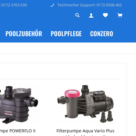
: 0172 3763 639
Technischer Support: 0172 6508 462
POOLZUBEHÖR
POOLPFLEGE
CONZERO
umpe POWERFLO II
Filterpumpe Aqua Vario Plus