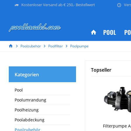
Kostenloser Versand ab € 250,- Bestellwert
Ver
POOL
PO
Poolzubehör
Poolfilter
Poolpumpe
Topseller
Kategorien
Pool
Poolumrandung
Poolheizung
Poolabdeckung
Filterpumpe 
Poolzubehör