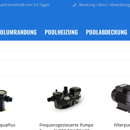
sand innerhalb von 3-5 Tagen
Beratung / Büro / Abwicklung
OLUMRANDUNG
POOLHEIZUNG
POOLABDECKUNG
AquaPlus
Frequenzgesteuerte Pumpe
Filterp