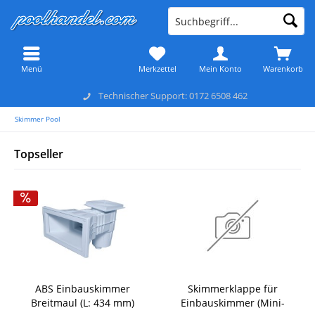
Menü
Merkzettel
Mein Konto
Warenkorb
Technischer Support: 0172 6508 462
Skimmer Pool
Topseller
ABS Einbauskimmer
Skimmerklappe für
Breitmaul (L: 434 mm)
Einbauskimmer (Mini-