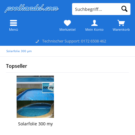
Menü
Merkzettel
Mein Konto
Warenkorb
Technischer Support: 0172 6508 462
Solarfolie 300 µm
Topseller
Solarfolie 300 my