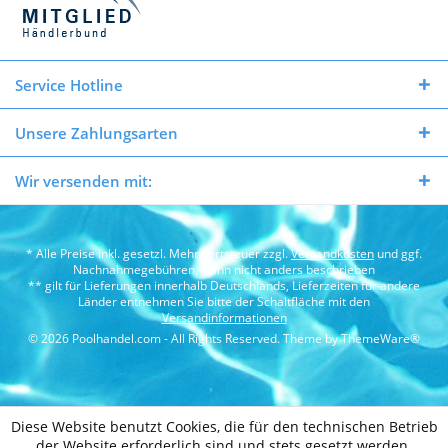
Service Hotline
Unsere Zahlungsarten
Wir versenden mit:
* Alle Preise inkl. gesetzl. Mehrwertsteuer zzgl.
Versandkosten
und ggf.
Nachnahmegebühren, wenn nicht anders beschrieben
** gilt für Lieferungen innerhalb Deutschlands, Lieferzeiten für andere
Länder entnehmen Sie bitte der Schaltfläche mit den
Versandinformationen
© 2026 Poolhandel.com - All Rights Reserved. Theme by
ThemeWare®
Diese Website benutzt Cookies, die für den technischen Betrieb
der Website erforderlich sind und stets gesetzt werden.