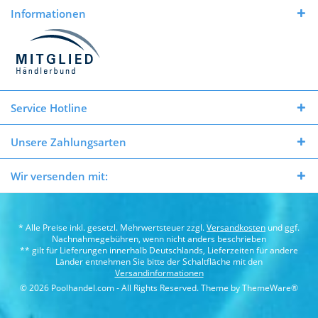
Informationen
Service Hotline
Unsere Zahlungsarten
Wir versenden mit:
* Alle Preise inkl. gesetzl. Mehrwertsteuer zzgl.
Versandkosten
und ggf.
Nachnahmegebühren, wenn nicht anders beschrieben
** gilt für Lieferungen innerhalb Deutschlands, Lieferzeiten für andere
Länder entnehmen Sie bitte der Schaltfläche mit den
Versandinformationen
© 2026 Poolhandel.com - All Rights Reserved. Theme by
ThemeWare®