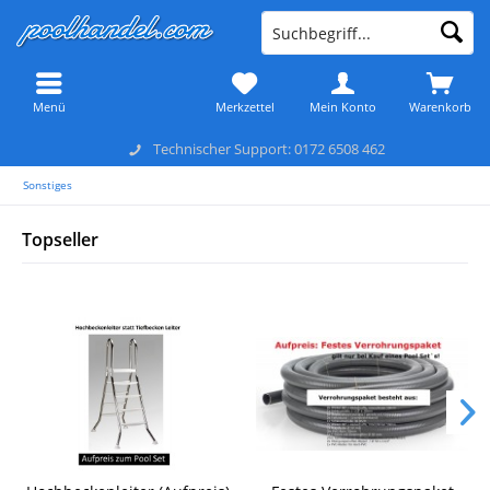
Menü
Merkzettel
Mein Konto
Warenkorb
Technischer Support: 0172 6508 462
Sonstiges
Topseller