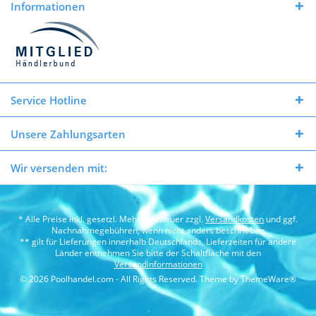
Informationen
Service Hotline
Unsere Zahlungsarten
Wir versenden mit:
* Alle Preise inkl. gesetzl. Mehrwertsteuer zzgl.
Versandkosten
und ggf.
Nachnahmegebühren, wenn nicht anders beschrieben
** gilt für Lieferungen innerhalb Deutschlands, Lieferzeiten für andere
Länder entnehmen Sie bitte der Schaltfläche mit den
Versandinformationen
© 2026 Poolhandel.com - All Rights Reserved. Theme by
ThemeWare®