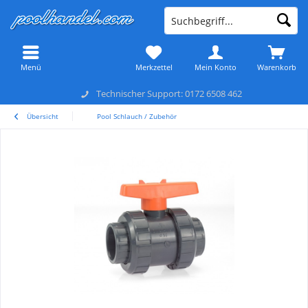
Menü
Merkzettel
Mein Konto
Warenkorb
Technischer Support: 0172 6508 462
Übersicht
Pool Schlauch / Zubehör