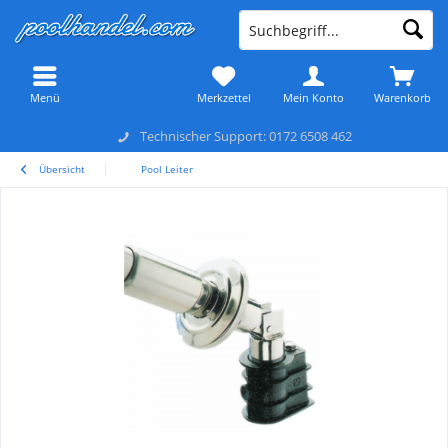
Menü
Merkzettel
Mein Konto
Warenkorb
Technischer Support: 0172 6508 462
Übersicht
Pool Leiter