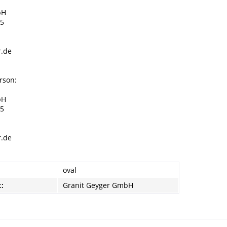
bH
35
r.de
rson:
bH
35
r.de
oval
t:
Granit Geyger GmbH