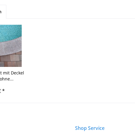
h
 mit Deckel
ohne...
€ *
Shop Service