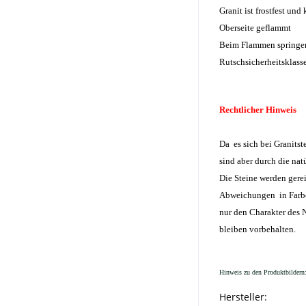
Granit ist frostfest u
Oberseite geflammt
Beim Flammen springen 
Rutschsicherheitsklasse
Rechtlicher Hinweis
Da es sich bei Granitst
sind aber durch die na
Die Steine werden gerei
Abweichungen in Farbe 
nur den Charakter des
bleiben vorbehalten.
Hinweis zu den Produktbildern:
Hersteller: