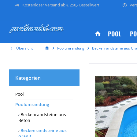
Kostenloser Versand ab € 250,- Bestellwert
Ver
POOL
PO
Übersicht
Poolumrandung
Beckenrandsteine aus Gra
Kategorien
Pool
Poolumrandung
Beckenrandsteine aus
Beton
Beckenrandsteine aus
Granit