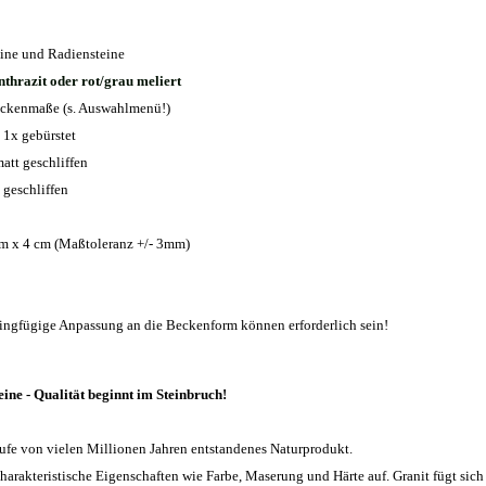
ine und Radiensteine
nthrazit oder rot/grau meliert
ckenmaße (s. Auswahlmenü!)
 1x gebürstet
matt geschliffen
 geschliffen
cm x 4 cm (Maßtoleranz +/- 3mm)
ringfügige Anpassung an die Beckenform können erforderlich sein!
ine - Qualität beginnt im Steinbruch!
aufe von vielen Millionen Jahren entstandenes Naturprodukt.
charakteristische Eigenschaften wie Farbe, Maserung und Härte auf. Granit fügt sich 