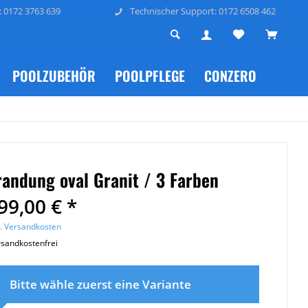
: 0172 3763 639
Technischer Support: 0172 6508 462
POOLZUBEHÖR
POOLPFLEGE
CONZERO
andung oval Granit / 3 Farben
99,00 € *
l. Versandkosten
sandkostenfrei
Bitte wähle zuerst eine Variante