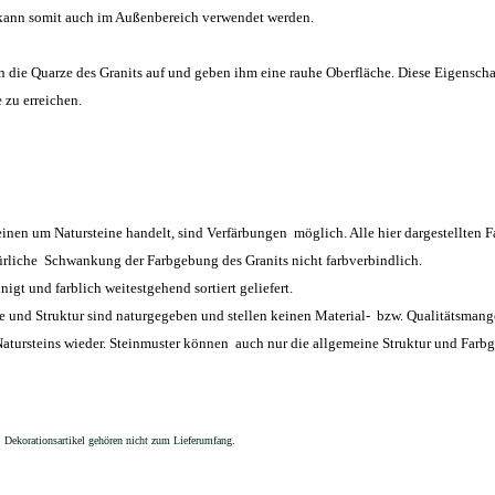
nd kann somit auch im Außenbereich verwendet werden.
die Quarze des Granits auf und geben ihm eine rauhe Oberfläche. Diese Eigensch
 zu erreichen.
einen um Natursteine handelt, sind Verfärbungen möglich. Alle hier dargestellten F
türliche Schwankung der Farbgebung des Granits nicht farbverbindlich.
nigt und farblich weitestgehend sortiert geliefert.
und Struktur sind naturgegeben und stellen keinen Material- bzw. Qualitätsmang
 Natursteins wieder. Steinmuster können auch nur die allgemeine Struktur und F
 Dekorationsartikel gehören nicht zum Lieferumfang.