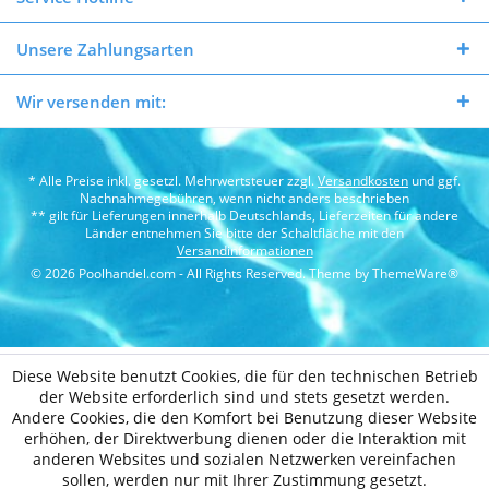
Unsere Zahlungsarten
Wir versenden mit:
* Alle Preise inkl. gesetzl. Mehrwertsteuer zzgl.
Versandkosten
und ggf.
Nachnahmegebühren, wenn nicht anders beschrieben
** gilt für Lieferungen innerhalb Deutschlands, Lieferzeiten für andere
Länder entnehmen Sie bitte der Schaltfläche mit den
Versandinformationen
© 2026 Poolhandel.com - All Rights Reserved. Theme by
ThemeWare®
Diese Website benutzt Cookies, die für den technischen Betrieb
der Website erforderlich sind und stets gesetzt werden.
Andere Cookies, die den Komfort bei Benutzung dieser Website
erhöhen, der Direktwerbung dienen oder die Interaktion mit
anderen Websites und sozialen Netzwerken vereinfachen
sollen, werden nur mit Ihrer Zustimmung gesetzt.