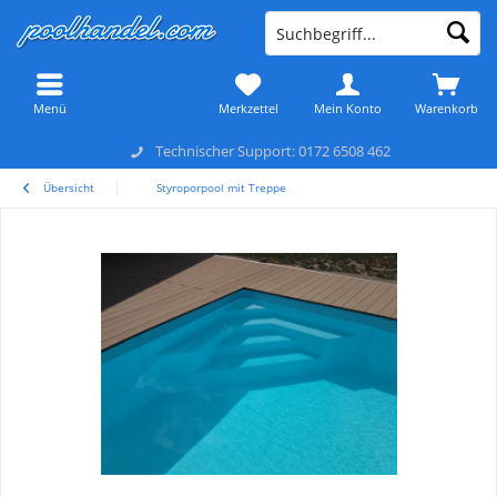
Menü
Merkzettel
Mein Konto
Warenkorb
Technischer Support: 0172 6508 462
Übersicht
Styroporpool mit Treppe